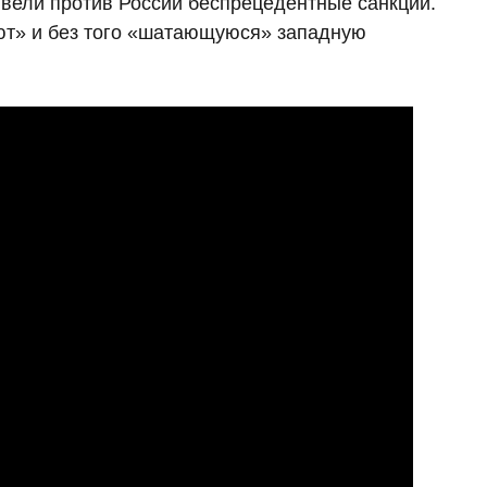
ввели против России беспрецедентные санкции.
ают» и без того «шатающуюся» западную