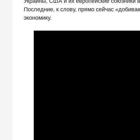
Украины, США и их европейские союзники 
Последние, к слову, прямо сейчас «добив
экономику.