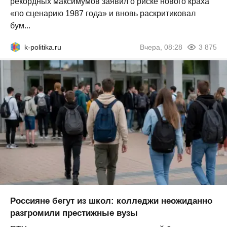
рекордных максимумов заявил о риске нового краха
«по сценарию 1987 года» и вновь раскритиковал
бум...
k-politika.ru
Вчера, 08:28
3 875
Россияне бегут из школ: колледжи неожиданно
разгромили престижные вузы