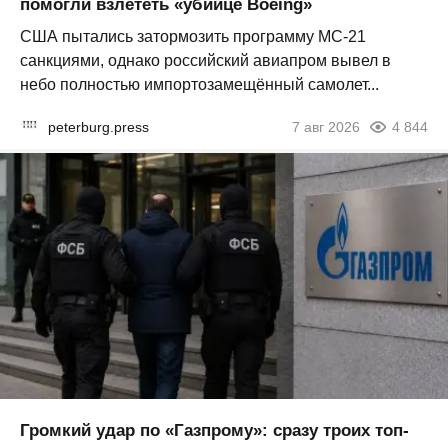
помогли взлететь «убийце Boeing»
США пытались затормозить программу МС-21
санкциями, однако российский авиапром вывел в
небо полностью импортозамещённый самолет...
peterburg.press
7 авг 2026
4 844
Громкий удар по «Газпрому»: сразу троих топ-