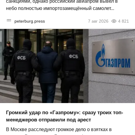
санкциями, однако российский авиапром вывел в
небо полностью импортозамещённый самолет...
peterburg.press
7 авг 2026
4 821
Громкий удар по «Газпрому»: сразу троих топ-
менеджеров отправили под арест
В Москве расследуют громкое дело о взятках в