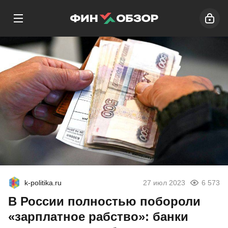
k-politika.ru
27 июл 2023
6 573
В России полностью побороли
«зарплатное рабство»: банки