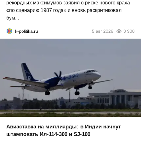
рекордных максимумов заявил о риске нового краха
«по сценарию 1987 года» и вновь раскритиковал
бум...
k-politika.ru
5 авг 2026
3 908
Авиаставка на миллиарды: в Индии начнут
штамповать Ил‑114‑300 и SJ‑100