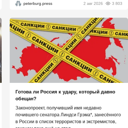
peterburg.press
2 авг 2026
3 803
Готова ли Россия к удару, который давно
обещан?
Законопроект, получивший имя недавно
почившего сенатора Линдси Грэма*, занесённого
в России в список террористов и экстремистов,