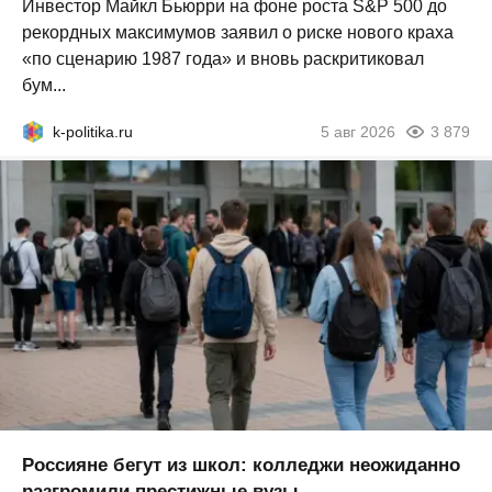
Инвестор Майкл Бьюрри на фоне роста S&P 500 до
рекордных максимумов заявил о риске нового краха
«по сценарию 1987 года» и вновь раскритиковал
бум...
k-politika.ru
5 авг 2026
3 879
Россияне бегут из школ: колледжи неожиданно
разгромили престижные вузы