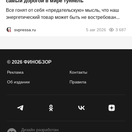
самый дорогой в мире туннель
Все гонят от себя «предательскую» мысль, что наш
энергетический товар может быть не востребован...
svpressa.ru
5 авг 2026
3 687
© 2026 ФИНОБЗОР
Реклама
Контакты
Об издании
Правила