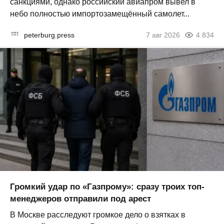
санкциями, однако российский авиапром вывел в
небо полностью импортозамещённый самолет...
peterburg.press
7 авг 2026
4 834
Громкий удар по «Газпрому»: сразу троих топ-
менеджеров отправили под арест
В Москве расследуют громкое дело о взятках в