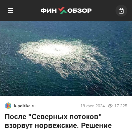
k-politika.ru
19 фев 2024
17 225
После "Северных потоков"
взорвут норвежские. Решение