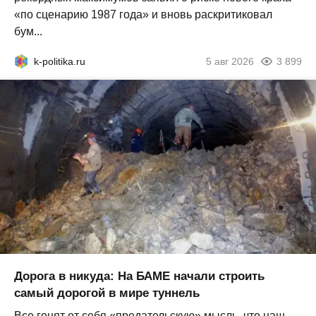
«по сценарию 1987 года» и вновь раскритиковал
бум...
k-politika.ru
5 авг 2026
3 899
Дорога в никуда: На БАМЕ начали строить
самый дорогой в мире туннель
Все гонят от себя «предательскую» мысль, что наш