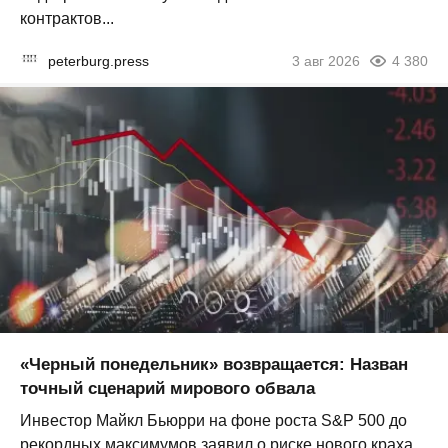
контрактов...
peterburg.press
3 авг 2026
4 380
«Черный понедельник» возвращается: Назван
точный сценарий мирового обвала
Инвестор Майкл Бьюрри на фоне роста S&P 500 до
рекордных максимумов заявил о риске нового краха