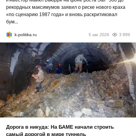
рекордных максимумов заявил о риске нового краха
«по сценарию 1987 года» и вновь раскритиковал
бум...
k-politika.ru
5 авг 2026
3 899
Дорога в никуда: На БАМЕ начали строить
самый дорогой в мире туннель