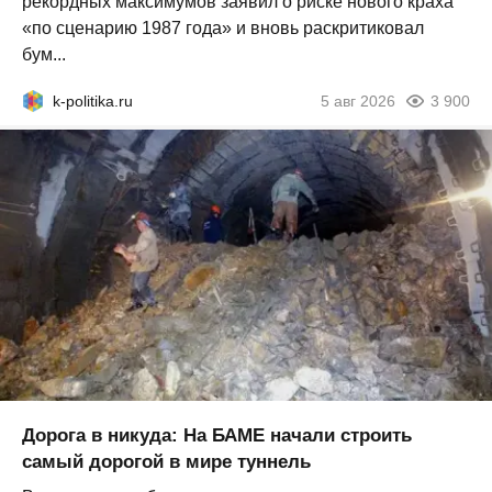
рекордных максимумов заявил о риске нового краха
«по сценарию 1987 года» и вновь раскритиковал
бум...
k-politika.ru
5 авг 2026
3 900
Дорога в никуда: На БАМЕ начали строить
самый дорогой в мире туннель