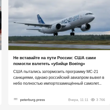
Не вставайте на пути России: США сами
помогли взлететь «убийце Boeing»
США пытались затормозить программу МС-21
санкциями, однако российский авиапром вывел в
небо полностью импортозамещённый самолет...
peterburg.press
Вчера, 11:11
3 766