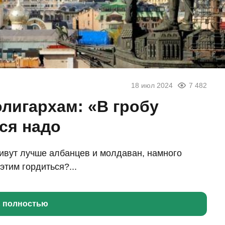
18 июл 2024
7 482
олигархам: «В гробу
ся надо
живут лучше албанцев и молдаван, намного
этим гордиться?...
ь полностью