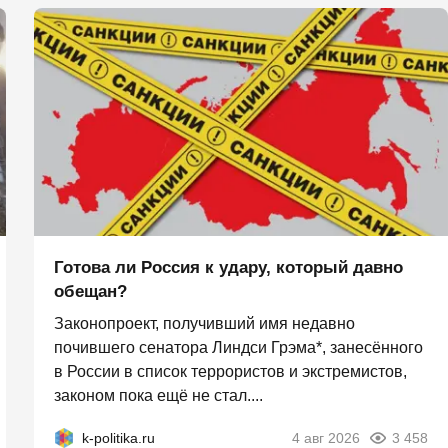
Готова ли Россия к удару, который давно
обещан?
Законопроект, получивший имя недавно
почившего сенатора Линдси Грэма*, занесённого
в России в список террористов и экстремистов,
законом пока ещё не стал....
k-politika.ru
4 авг 2026
3 458