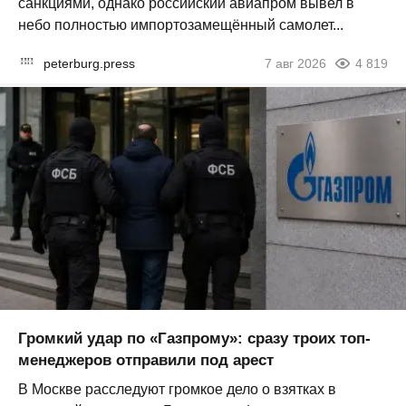
санкциями, однако российский авиапром вывел в
небо полностью импортозамещённый самолет...
peterburg.press
7 авг 2026
4 819
Громкий удар по «Газпрому»: сразу троих топ-
менеджеров отправили под арест
В Москве расследуют громкое дело о взятках в