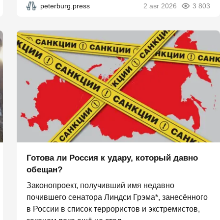
peterburg.press
2 авг 2026
3 803
Готова ли Россия к удару, который давно
обещан?
Законопроект, получивший имя недавно
почившего сенатора Линдси Грэма*, занесённого
в России в список террористов и экстремистов,