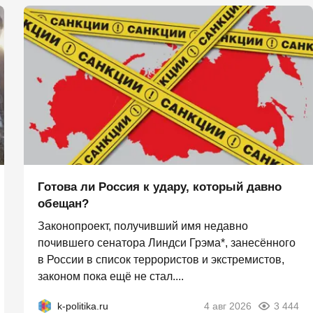
Готова ли Россия к удару, который давно
обещан?
Законопроект, получивший имя недавно
почившего сенатора Линдси Грэма*, занесённого
в России в список террористов и экстремистов,
законом пока ещё не стал....
k-politika.ru
4 авг 2026
3 444