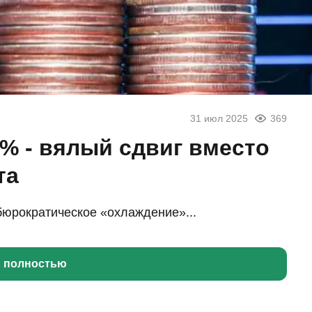
31 июл 2025
369
% - вялый сдвиг вместо
та
бюрократическое «охлаждение»...
ь полностью