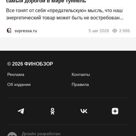
самый дорогой в мире туннель
Все гонят от себя «предательскую» мысль, что наш
энергетический товар может быть не востребован...
svpressa.ru
5 авг 2026
3 686
© 2026 ФИНОБЗОР
Реклама
Контакты
Об издании
Правила