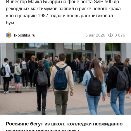
Инвестор Майкл Бьюрри на фоне роста S&P 500 до
рекордных максимумов заявил о риске нового краха
«по сценарию 1987 года» и вновь раскритиковал
бум...
k-politika.ru
5 авг 2026
3 876
Россияне бегут из школ: колледжи неожиданно
разгромили престижные вузы