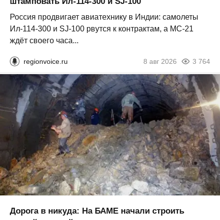
штамповать Ил‑114‑300 и SJ‑100
Россия продвигает авиатехнику в Индии: самолеты
Ил‑114‑300 и SJ‑100 рвутся к контрактам, а МС‑21
ждёт своего часа...
regionvoice.ru
8 авг 2026
3 764
Дорога в никуда: На БАМЕ начали строить