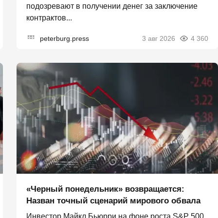
подозревают в получении денег за заключение
контрактов...
peterburg.press
3 авг 2026
4 360
«Черный понедельник» возвращается:
Назван точный сценарий мирового обвала
Инвестор Майкл Бьюрри на фоне роста S&P 500