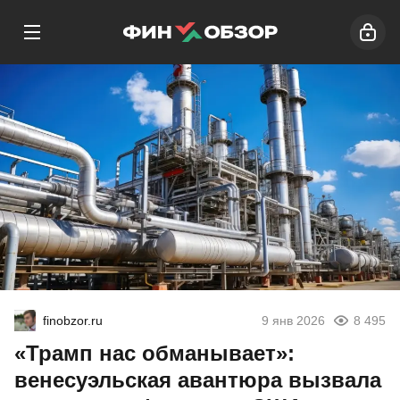
finobzor.ru
9 янв 2026
8 495
«Трамп нас обманывает»:
венесуэльская авантюра вызвала