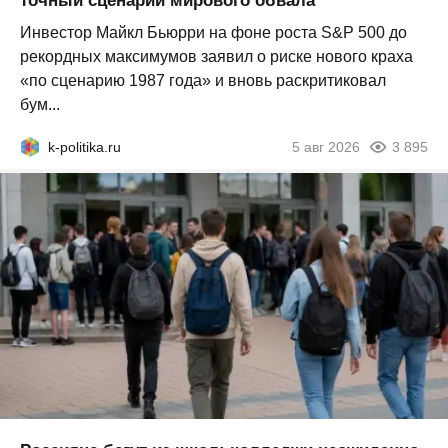
точный сценарий мирового обвала
Инвестор Майкл Бьюрри на фоне роста S&P 500 до
рекордных максимумов заявил о риске нового краха
«по сценарию 1987 года» и вновь раскритиковал
бум...
k-politika.ru
5 авг 2026
3 895