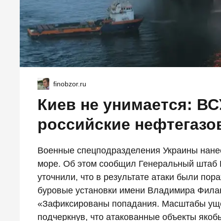
finobzor.ru
Киев не унимается: ВС
российские нефтегазо
Военные спецподразделения Украины нанес
море. Об этом сообщил Генеральный штаб 
уточнили, что в результате атаки были пор
буровые установки имени Владимира Филан
«Зафиксированы попадания. Масштабы уще
подчеркнув, что атакованные объекты якоб