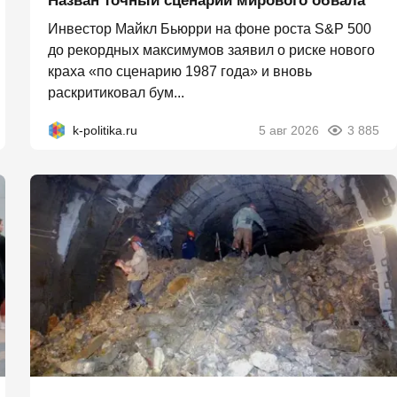
Назван точный сценарий мирового обвала
Инвестор Майкл Бьюрри на фоне роста S&P 500
до рекордных максимумов заявил о риске нового
краха «по сценарию 1987 года» и вновь
раскритиковал бум...
k-politika.ru
5 авг 2026
3 885