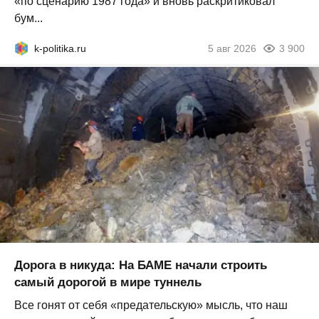
«по сценарию 1987 года» и вновь раскритиковал
бум...
k-politika.ru
5 авг 2026
3 900
Дорога в никуда: На БАМЕ начали строить
самый дорогой в мире туннель
Все гонят от себя «предательскую» мысль, что наш