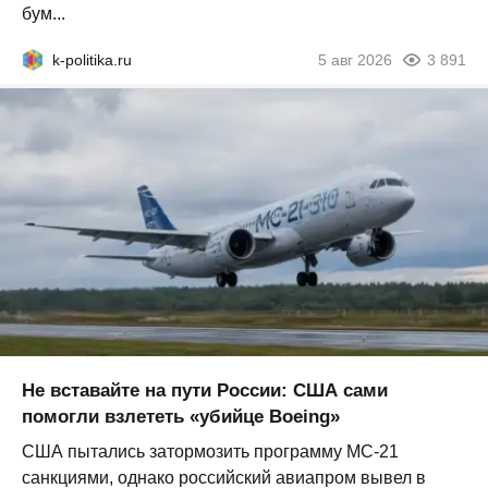
бум...
k-politika.ru
5 авг 2026
3 891
Не вставайте на пути России: США сами
помогли взлететь «убийце Boeing»
США пытались затормозить программу МС-21
санкциями, однако российский авиапром вывел в