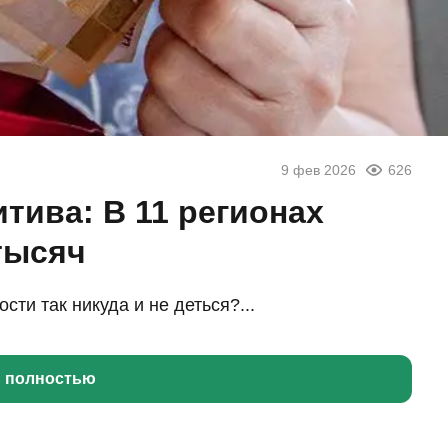
9 фев 2026
626
тива: В 11 регионах
тысяч
ти так никуда и не деться?...
ь полностью