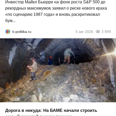
Инвестор Майкл Бьюрри на фоне роста S&P 500 до
рекордных максимумов заявил о риске нового краха
«по сценарию 1987 года» и вновь раскритиковал
бум...
k-politika.ru
5 авг 2026
3 899
Дорога в никуда: На БАМЕ начали строить