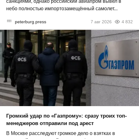
санкциями, однако российский авиапром вывел в
небо полностью импортозамещённый самолет...
peterburg.press
7 авг 2026
4 832
Громкий удар по «Газпрому»: сразу троих топ-
менеджеров отправили под арест
В Москве расследуют громкое дело о взятках в