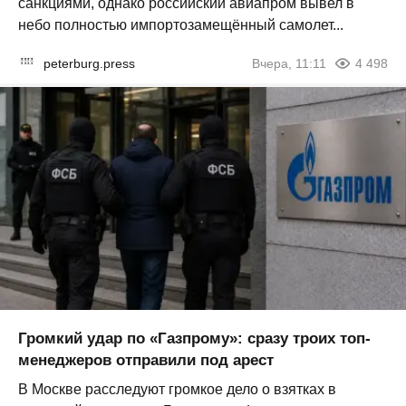
санкциями, однако российский авиапром вывел в
небо полностью импортозамещённый самолет...
peterburg.press
Вчера, 11:11
4 498
Громкий удар по «Газпрому»: сразу троих топ-
менеджеров отправили под арест
В Москве расследуют громкое дело о взятках в