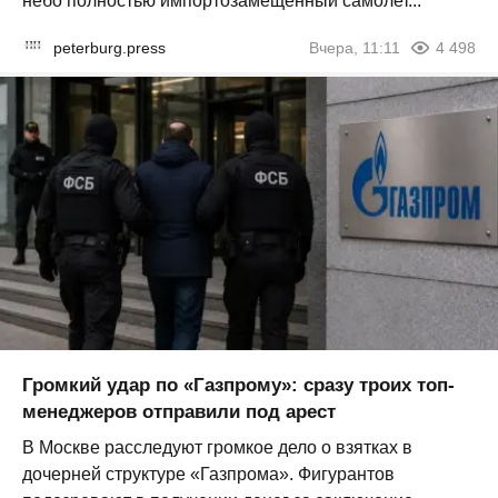
небо полностью импортозамещённый самолет...
peterburg.press
Вчера, 11:11
4 498
Громкий удар по «Газпрому»: сразу троих топ-
менеджеров отправили под арест
В Москве расследуют громкое дело о взятках в
дочерней структуре «Газпрома». Фигурантов