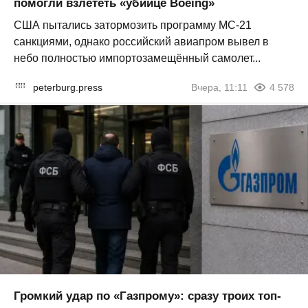
помогли взлететь «убийце Boeing»
США пытались затормозить программу МС-21
санкциями, однако российский авиапром вывел в
небо полностью импортозамещённый самолет...
peterburg.press
Вчера, 11:11
4 578
Громкий удар по «Газпрому»: сразу троих топ-