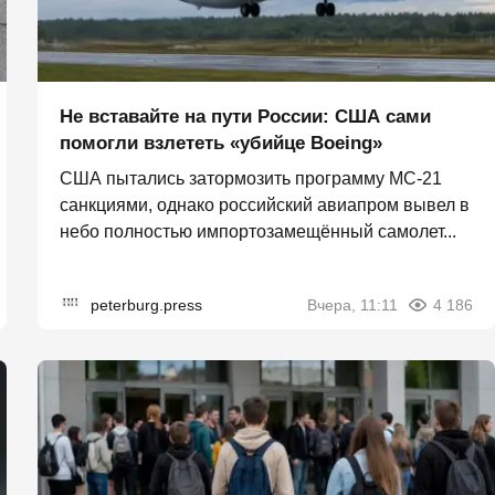
Не вставайте на пути России: США сами
помогли взлететь «убийце Boeing»
США пытались затормозить программу МС-21
санкциями, однако российский авиапром вывел в
небо полностью импортозамещённый самолет...
peterburg.press
Вчера, 11:11
4 186