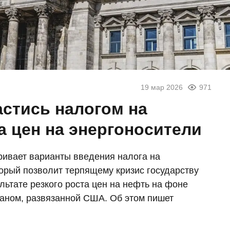
19 мар 2026
971
астись налогом на
а цен на энергоносители
ивает варианты введения налога на
орый позволит терпящему кризис государству
льтате резкого роста цен на нефть на фоне
раном, развязанной США. Об этом пишет