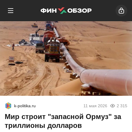
k-politika.ru
11 мая 2026
2 315
Мир строит "запасной Ормуз" за
триллионы долларов