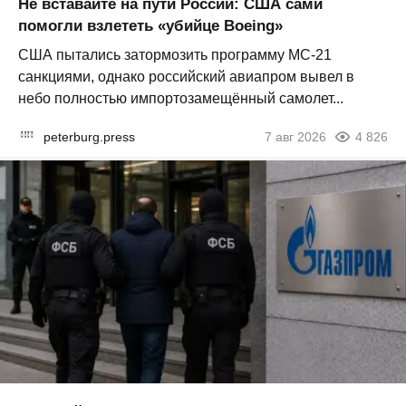
Не вставайте на пути России: США сами
помогли взлететь «убийце Boeing»
США пытались затормозить программу МС-21
санкциями, однако российский авиапром вывел в
небо полностью импортозамещённый самолет...
peterburg.press
7 авг 2026
4 826