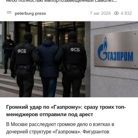
небо полностью импортозамещённый самолет...
peterburg.press
7 авг 2026
4 832
Громкий удар по «Газпрому»: сразу троих топ-
менеджеров отправили под арест
В Москве расследуют громкое дело о взятках в
дочерней структуре «Газпрома». Фигурантов