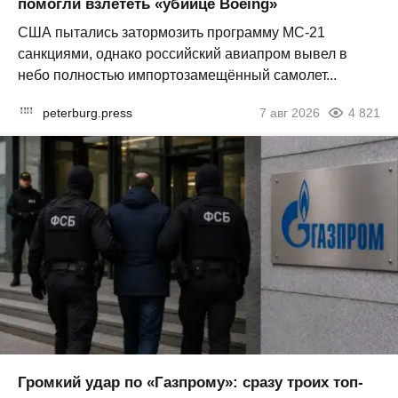
помогли взлететь «убийце Boeing»
США пытались затормозить программу МС-21
санкциями, однако российский авиапром вывел в
небо полностью импортозамещённый самолет...
peterburg.press
7 авг 2026
4 821
Громкий удар по «Газпрому»: сразу троих топ-