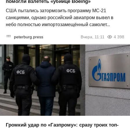
помогли взлететь «убийце Boeing»
США пытались затормозить программу МС-21
санкциями, однако российский авиапром вывел в
небо полностью импортозамещённый самолет...
peterburg.press
Вчера, 11:11
4 398
Громкий удар по «Газпрому»: сразу троих топ-