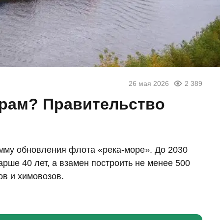
26 мая 2026
2 389
орам? Правительство
мму обновления флота «река-море». До 2030
арше 40 лет, а взамен построить не менее 500
ов и химовозов.