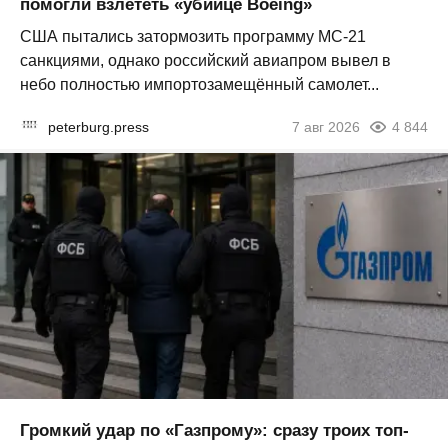
помогли взлететь «убийце Boeing»
США пытались затормозить программу МС-21
санкциями, однако российский авиапром вывел в
небо полностью импортозамещённый самолет...
peterburg.press
7 авг 2026
4 844
Громкий удар по «Газпрому»: сразу троих топ-