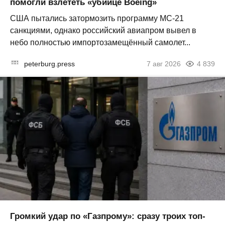
помогли взлететь «убийце Boeing»
США пытались затормозить программу МС-21
санкциями, однако российский авиапром вывел в
небо полностью импортозамещённый самолет...
peterburg.press
7 авг 2026
4 839
Громкий удар по «Газпрому»: сразу троих топ-