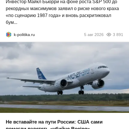
Инвестор Майкл Бьюрри на фоне роста S&P 500 до
рекордных максимумов заявил о риске нового краха
«по сценарию 1987 года» и вновь раскритиковал
бум...
k-politika.ru
5 авг 2026
3 891
Не вставайте на пути России: США сами
помогли взлететь «убийце Boeing»