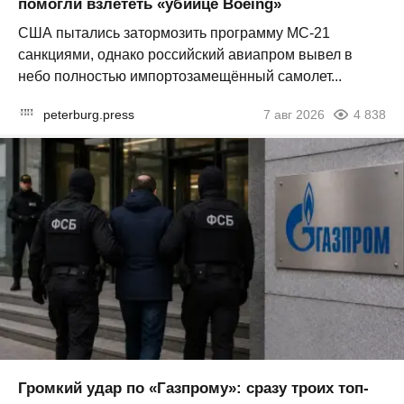
помогли взлететь «убийце Boeing»
США пытались затормозить программу МС-21
санкциями, однако российский авиапром вывел в
небо полностью импортозамещённый самолет...
peterburg.press
7 авг 2026
4 838
Громкий удар по «Газпрому»: сразу троих топ-