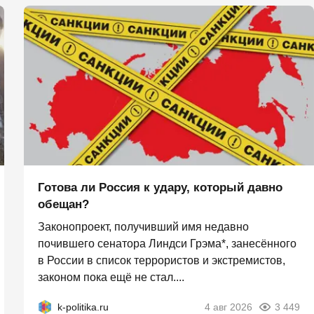
Готова ли Россия к удару, который давно
обещан?
Законопроект, получивший имя недавно
почившего сенатора Линдси Грэма*, занесённого
в России в список террористов и экстремистов,
законом пока ещё не стал....
k-politika.ru
4 авг 2026
3 449