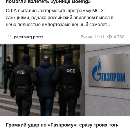
помогли взлететь «убийце Boeing»
США пытались затормозить программу МС-21
санкциями, однако российский авиапром вывел в
небо полностью импортозамещённый самолет...
peterburg.press
Вчера, 11:11
4 782
Громкий удар по «Газпрому»: сразу троих топ-