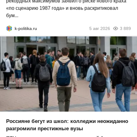
рекордных максимумов заявил о риске нового краха
«по сценарию 1987 года» и вновь раскритиковал
бум...
k-politika.ru
5 авг 2026
3 889
Россияне бегут из школ: колледжи неожиданно
разгромили престижные вузы