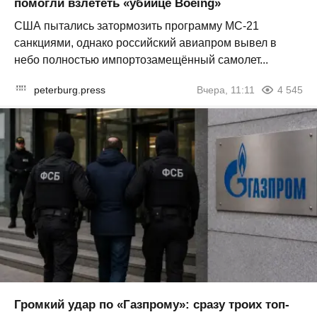
помогли взлететь «убийце Boeing»
США пытались затормозить программу МС-21
санкциями, однако российский авиапром вывел в
небо полностью импортозамещённый самолет...
peterburg.press
Вчера, 11:11
4 545
Громкий удар по «Газпрому»: сразу троих топ-