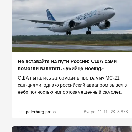
Не вставайте на пути России: США сами
помогли взлететь «убийце Boeing»
США пытались затормозить программу МС-21
санкциями, однако российский авиапром вывел в
небо полностью импортозамещённый самолет...
peterburg.press
Вчера, 11:11
3 873