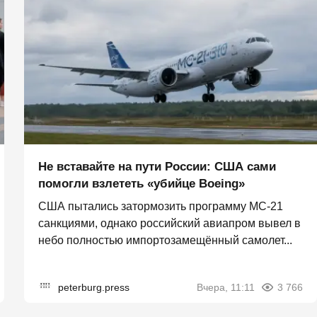
Не вставайте на пути России: США сами
помогли взлететь «убийце Boeing»
США пытались затормозить программу МС-21
санкциями, однако российский авиапром вывел в
небо полностью импортозамещённый самолет...
peterburg.press
Вчера, 11:11
3 766