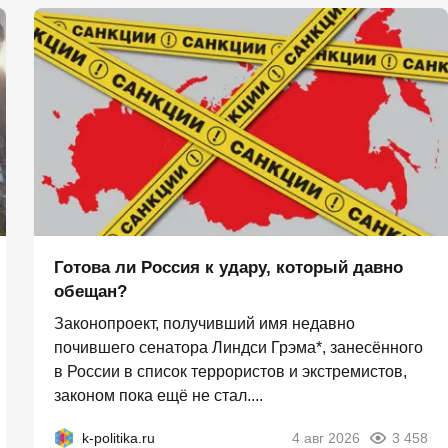
Готова ли Россия к удару, который давно
обещан?
Законопроект, получивший имя недавно
почившего сенатора Линдси Грэма*, занесённого
в России в список террористов и экстремистов,
законом пока ещё не стал....
k-politika.ru
4 авг 2026
3 458