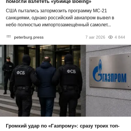
помогли взлететь «убийце Boeing»
США пытались затормозить программу МС-21
санкциями, однако российский авиапром вывел в
небо полностью импортозамещённый самолет...
peterburg.press
7 авг 2026
4 844
Громкий удар по «Газпрому»: сразу троих топ-