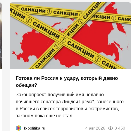
Готова ли Россия к удару, который давно
обещан?
Законопроект, получивший имя недавно
почившего сенатора Линдси Грэма*, занесённого
в России в список террористов и экстремистов,
законом пока ещё не стал....
k-politika.ru
4 авг 2026
3 450